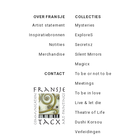
OVER FRANSJE
COLLECTIES
Artist statement
Mysteries
Inspiratiebronnen
ExploreS
Notities
Secretsz
Merchandise
Silent Mirrors
Magicx
CONTACT
To be or not to be
Meetings
To be in love
Live & let die
Theatre of Life
Dushi Korsou
Verleidingen