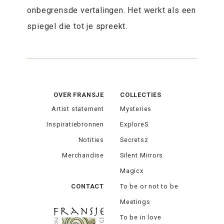
onbegrensde vertalingen. Het werkt als een
spiegel die tot je spreekt.
OVER FRANSJE
COLLECTIES
Artist statement
Mysteries
Inspiratiebronnen
ExploreS
Notities
Secretsz
Merchandise
Silent Mirrors
Magicx
CONTACT
To be or not to be
Meetings
To be in love