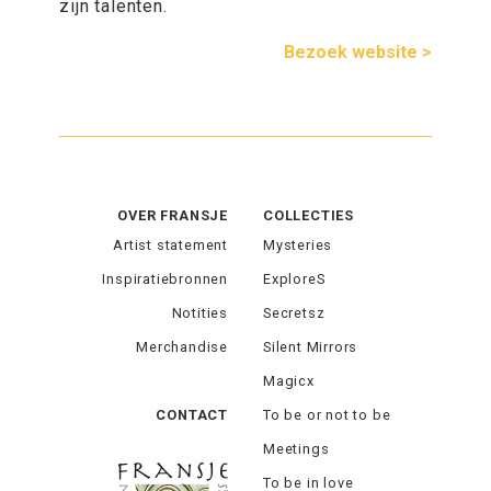
zijn talenten.
Bezoek website >
OVER FRANSJE
COLLECTIES
Artist statement
Mysteries
Inspiratiebronnen
ExploreS
Notities
Secretsz
Merchandise
Silent Mirrors
Magicx
CONTACT
To be or not to be
Meetings
To be in love