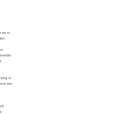
 en is
ker
no
komende
e
ving is
heid van
ich
e