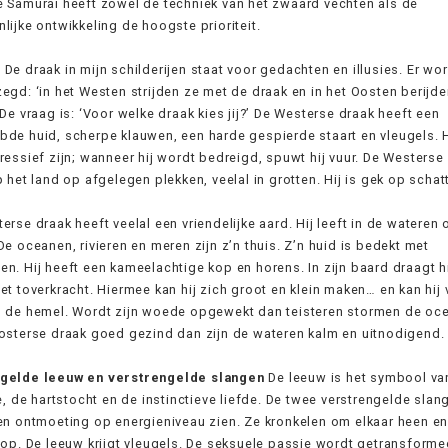
 Samurai heeft zowel de techniek van het zwaard vechten als de
lijke ontwikkeling de hoogste prioriteit.
n
De draak in mijn schilderijen staat voor gedachten en illusies. Er wo
egd: ‘in het Westen strijden ze met de draak en in het Oosten berijd
 De vraag is: ‘Voor welke draak kies jij?’ De Westerse draak heeft een
de huid, scherpe klauwen, een harde gespierde staart en vleugels. H
ressief zijn; wanneer hij wordt bedreigd, spuwt hij vuur. De Westerse
p het land op afgelegen plekken, veelal in grotten. Hij is gek op schat
erse draak heeft veelal een vriendelijke aard. Hij leeft in de wateren 
De oceanen, rivieren en meren zijn z’n thuis. Z’n huid is bedekt met
n. Hij heeft een kameelachtige kop en horens. In zijn baard draagt h
et toverkracht. Hiermee kan hij zich groot en klein maken… en kan hij 
n de hemel. Wordt zijn woede opgewekt dan teisteren stormen de oc
osterse draak goed gezind dan zijn de wateren kalm en uitnodigend.
gelde leeuw en verstrengelde slangen
De leeuw is het symbool va
ke, de hartstocht en de instinctieve liefde. De twee verstrengelde slan
en ontmoeting op energieniveau zien. Ze kronkelen om elkaar heen e
 op. De leeuw krijgt vleugels. De seksuele passie wordt getransforme