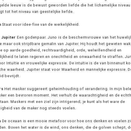
elde leeuw is de bewust geworden liefde die het lichamelijke niveau
jgt tot het niveau van geestelijke liefde.
n
Staat voor idee-fixe van de werkelijkheid.
 Jupiter
Een godenpaar. Juno is de beschermvrouwe van het huwelijk
e maar ook strijdbare gemalin van Jupiter. Hij houdt het geweten wak
e op aarde goedheid, rechtvaardigheid, orde, welwillendheid en
lijkheid te laten regeren en onechtheid en onwaarheid te straffen. Ju
oor Intuïtie en vrouwelijke expressie. De intuïtie is de van binnenuit 
che waarheid. Jupiter staat voor Waarheid en mannelijke expressie. D
d bevrijdt.
rs
Het masker suggereert geheimhouding of verandering. In mijn bele
ker een bevroren moment. Het verhult de waarachtigheid en de echt
taan. Maskers met een ziel zijn intrigerend; je kunt als het ware de
igheid van de maker nog steeds voelen.
n
De oceaan is een mooie metafoor voor hoe ons denken en voelen z
en. Boven het water is de wind, ons denken, die de golven schept, d