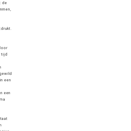
t de
emmen,
tdrukt.
door
 tijd
n
ngewild
in een
in een
rma
staat
n