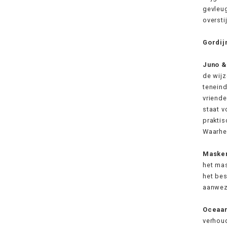
gevleug
oversti
Gordij
Juno &
de wijz
teneind
vriende
staat v
praktis
Waarhei
Maske
het mas
het bes
aanwez
Oceaa
verhoud