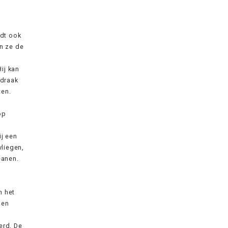
rdt ook
en ze de
ij kan
 draak
ten.
op
ij een
vliegen,
eanen.
n het
gen
n
erd. De