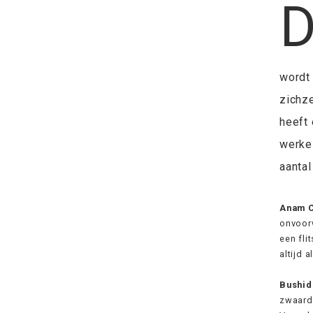
wordt
zichz
heeft 
werkel
aantal
Anam 
onvoorw
een fli
altijd 
Bushid
zwaardm