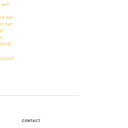
t een
lt het
rt het
et
ie
 biedt
losoof
CONTACT