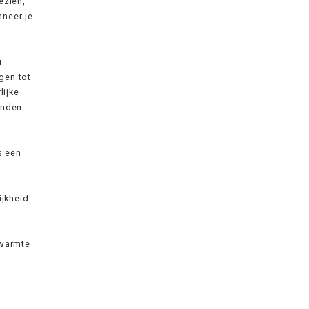
ezien,
nneer je
u
gen tot
lijke
inden
s een
ijkheid.
 warmte