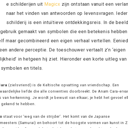
D
e schilderijen uit
Magicx
zijn ontstaan vanuit een verla
naar het vinden van antwoorden op levensvragen. Ieder
schilderij is een intuïtieve ontdekkingsreis. In de beeld
 gebruik gemaakt van symbolen die een betekenis hebben
elf maar gecombineerd een eigen verhaal vertellen. Eenie
een andere perceptie. De toeschouwer vertaalt z’n ‘eigen
ijkheid’ in hetgeen hij ziet. Hieronder een korte uitleg van
 symbolen en titels.
Cara
(zielsvriend) is de Keltische opvatting van vriendschap. Een
aardelijke liefde die alle conventies doorbreekt. De Anam Cara-ervar
ts van herkenning. Je wordt je bewust van elkaar; je hebt het gevoel e
al gekend te hebben.
o
staat voor ‘weg van de strijder’. Het komt van de Japanse
eesters (Samurai) en behoort tot de hoogste vormen van kunst in Z