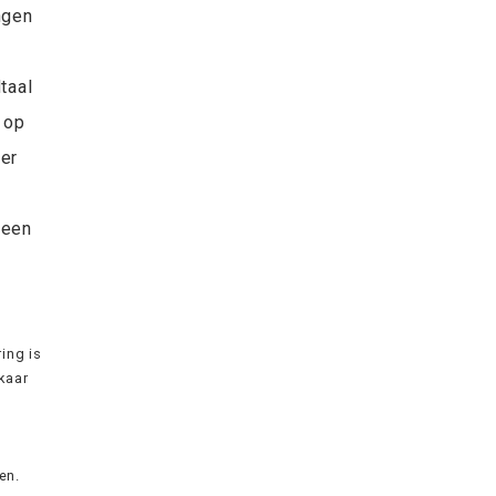
ngen
taal
 op
der
 een
ing is
lkaar
en.