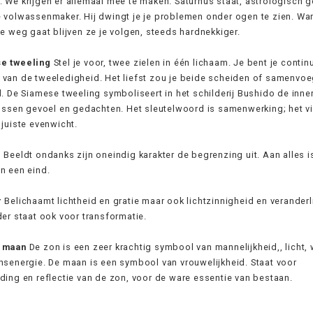
 We krijgen er allemaal mee te maken. Saturnus staat, astrologisch g
 volwassenmaker. Hij dwingt je je problemen onder ogen te zien. Wa
de weg gaat blijven ze je volgen, steeds hardnekkiger.
e tweeling
Stel je voor, twee zielen in één lichaam. Je bent je contin
van de tweeledigheid. Het liefst zou je beide scheiden of samenvoe
l. De Siamese tweeling symboliseert in het schilderij Bushido de inner
tussen gevoel en gedachten. Het sleutelwoord is samenwerking; het v
 juiste evenwicht.
l
Beeldt ondanks zijn oneindig karakter de begrenzing uit. Aan alles i
n een eind.
r
Belichaamt lichtheid en gratie maar ook lichtzinnigheid en veranderl
der staat ook voor transformatie.
 maan
De zon is een zeer krachtig symbool van mannelijkheid,, licht,
nsenergie. De maan is een symbool van vrouwelijkheid. Staat voor
ding en reflectie van de zon, voor de ware essentie van bestaan.