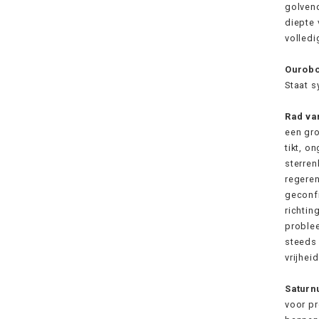
golvend
diepte
volledi
Ourob
Staat 
Rad va
een gro
tikt, o
sterren
regeren
geconfr
richtin
problee
steeds 
vrijheid
Saturn
voor pr