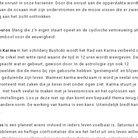
e onrust in onze hersenen. Door die onrust aan de oppervlakte word
 van de oceaan met zijn onderstromen en de mooie vissen die er zw
g aan het zicht onttrokken.
ouros
Slang die z’n eigen staart opeet en de cyclische vernieuwing ui
symbool voor de eeuwigheid.
n Karma
In het schilderij Bushido wordt het Rad van Karma verbeeld 
te cirkel met witte rand waarin de tijd in 12 uren wordt weergeven. De
ngeacht wat er gebeurt, gewoon door. In de astrologie zijn ook 12
beelden die de mens bij zijn geboorte hebben ‘gestempeld’ en blijve
 gedurende zijn leven. Wanneer karma werkzaam is word je veelal o
onteerd met zaken die je liever niet onder ogen ziet. Karma stuurt je 
g. Het heeft veelal te maken met je levensmissie en het oplossen van
mstellingen. Los je deze niet op dan komt een bepaald thema terug 
andere vorm. De werking van karma is een kans. Uiteindelijk biedt ka
.
us
Is een planeet wiens invloed in ieders leven voelbaar is. Saturnus 
oblemen en heftige confrontaties die we het liefst uit ons leven wille