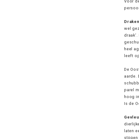
Voor de
persoon
Drake
wel gez
draak’.
geschub
heel ag
leeft o
De Oost
aarde. 
schubbe
parel m
hoog i
Is de O
Gevleu
dierlij
laten e
stijgen