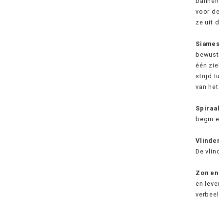
bannen.
voor de
ze uit 
Siames
bewust 
één zie
strijd 
van het
Spiraa
begin e
Vlinde
De vlin
Zon en
en leve
verbeel