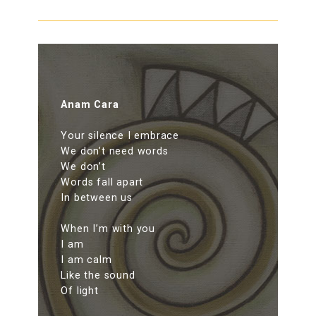
Anam Cara
Your silence I embrace
We don’t need words
We don’t
Words fall apart
In between us
When I’m with you
I am
I am calm
Like the sound
Of light