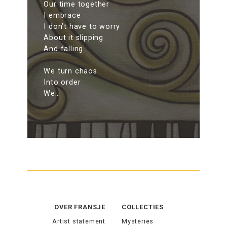
Our time together
I embrace
I don’t have to worry
About it slipping
And falling
We turn chaos
Into order
We…
OVER FRANSJE
COLLECTIES
Artist statement
Mysteries