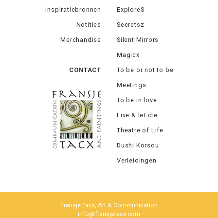
Inspiratiebronnen
ExploreS
Notities
Secretsz
Merchandise
Silent Mirrors
Magicx
CONTACT
To be or not to be
Meetings
To be in love
Live & let die
Theatre of Life
Dushi Korsou
Verleidingen
Fransje Tacx, Art & Communication
info@fransjetacx.com